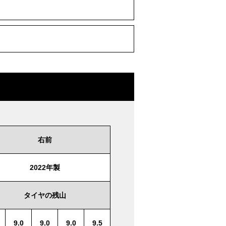
右前
2022年製
タイヤの残山
9.0
9.0
9.0
9.5