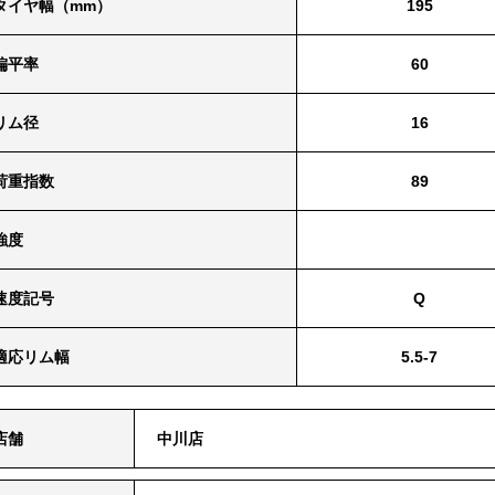
タイヤ幅（mm）
195
偏平率
60
リム径
16
荷重指数
89
強度
速度記号
Q
適応リム幅
5.5-7
店舗
中川店