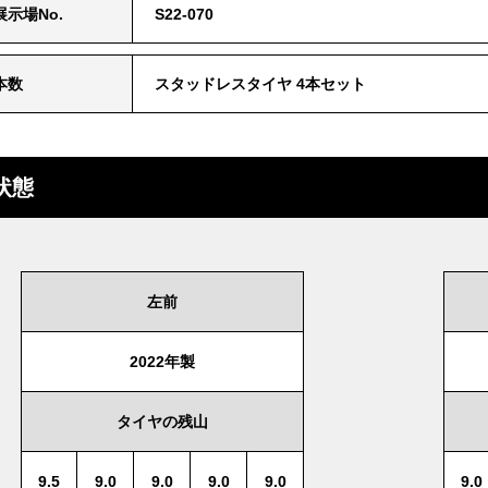
展⽰場No.
S22-070
本数
スタッドレスタイヤ 4本セット
状態
左前
2022年製
タイヤの残山
9.5
9.0
9.0
9.0
9.0
9.0