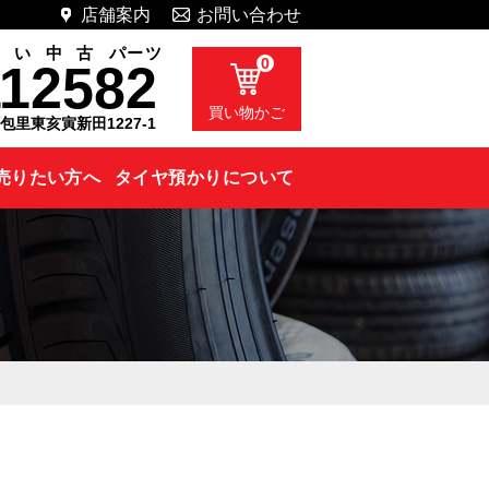
店舗案内
お問い合わせ
い
い
中
古
パーツ
0
112582
買い物かご
町包里東亥寅新田1227-1
売りたい方へ
タイヤ預かりについて