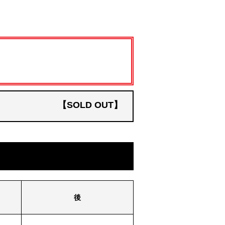
【SOLD OUT】
後