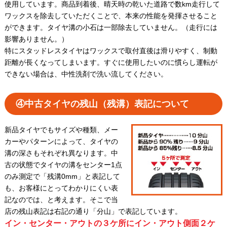
使用しています。商品到着後、晴天時の乾いた道路で数km走行して
ワックスを除去していただくことで、本来の性能を発揮させること
ができます。タイヤ溝の小石は一部除去していません。（走行には
影響ありません。）
特にスタッドレスタイヤはワックスで取付直後は滑りやすく、制動
距離が長くなってしまいます。すぐに使用したいのに慣らし運転が
できない場合は、中性洗剤で洗い流してください。
④中古タイヤの残山（残溝）表記について
新品タイヤでもサイズや種類、メー
カーやパターンによって、タイヤの
溝の深さもそれぞれ異なります。中
古の状態でタイヤの溝をセンター1点
のみ測定で「残溝0mm」と表記して
も、お客様にとってわかりにくい表
記なのでは、と考えます。そこで当
店の残山表記は右記の通り「分山」で表記しています。
イン・センター・アウトの３ケ所にイン・アウト側面２ケ