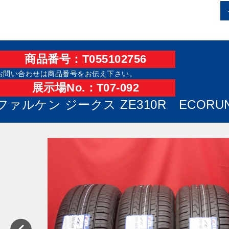
商品番号：T055102756
お問い合わせは商品番号をお伝え下さい。
展⽰場No.：T07-092
ファルケン ジークス ZE310R ECORU