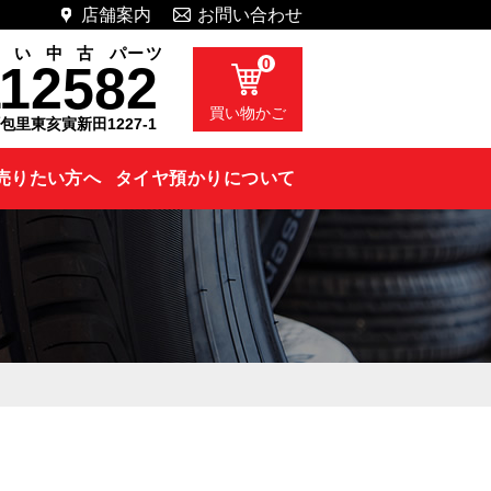
店舗案内
お問い合わせ
い
い
中
古
パーツ
0
112582
買い物かご
町包里東亥寅新田1227-1
売りたい方へ
タイヤ預かりについて