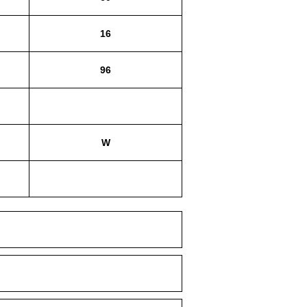
16
96
W