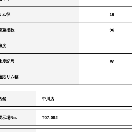
リム径
16
荷重指数
96
強度
速度記号
W
適応リム幅
店舗
中川店
展⽰場No.
T07-092