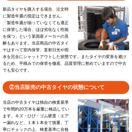
新品タイヤを購入する場合、注文時
に製造年週の指定はできません。
「製造年週が揃っていなくても適正
に保管した場合、ほぼ劣化なく性能
を保つ」という某国産メーカーの見
解もあります。当店商品の中古タイ
ヤはすべて室内保管、直射日光や雨
水を完全にシャットアウトした状態です。またタイヤの変形を避け
るため、平積みでの保管を徹底、品質管理に努めていますので中古
でも安心です。
②当店販売の中古タイヤの状態について
当店の中古タイヤは独自の検査基準
で年間約20万本を厳重に検品してい
ます。キズ・ひび・ゴム硬度・エア
ー漏れなど、１本１本全て慎重、丁
寧にチェックの上、検査基準に合格