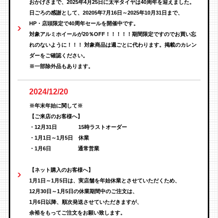
おかげさまで、2025年4月25日に太平タイヤは40周年を迎えました。
日ごろの感謝として、20205年7月16日～2025年10月31日まで、
HP・店頭限定で40周年セールを開催中です。
対象アルミホイールが20％OFF！！！！！期間限定ですのでお買い忘
れのないように！！！ 対象商品は週ごとに代わります。掲載のカレン
ダーをご確認ください。
※一部除外品もあります。
2024/12/20
※年末年始に関して※
【ご来店のお客様へ】
・12月31日 15時ラストオーダー
・1月1日～1月5日 休業
・1月6日 通常営業
【ネット購入のお客様へ】
1月1日～1月5日は、実店舗を年始休業とさせていただくため、
12月30日～1月5日の休業期間中のご注文は、
1月6日以降、順次発送させていただきますが、
余裕をもってご注文をお願い致します。