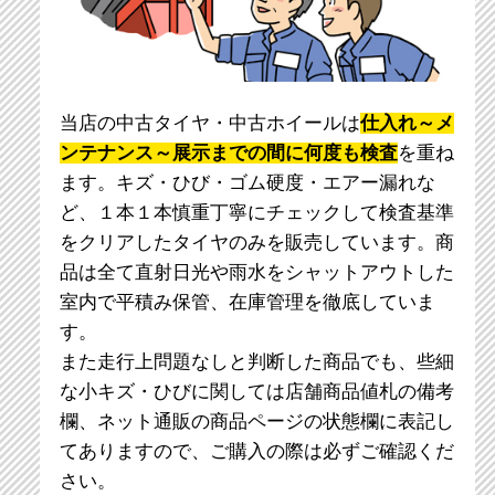
当店の中古タイヤ・中古ホイールは
仕入れ～メ
ンテナンス～展示までの間に何度も検査
を重ね
ます。キズ・ひび・ゴム硬度・エアー漏れな
ど、１本１本慎重丁寧にチェックして検査基準
をクリアしたタイヤのみを販売しています。商
品は全て直射日光や雨水をシャットアウトした
室内で平積み保管、在庫管理を徹底していま
す。
また走行上問題なしと判断した商品でも、些細
な小キズ・ひびに関しては店舗商品値札の備考
欄、ネット通販の商品ページの状態欄に表記し
てありますので、ご購入の際は必ずご確認くだ
さい。