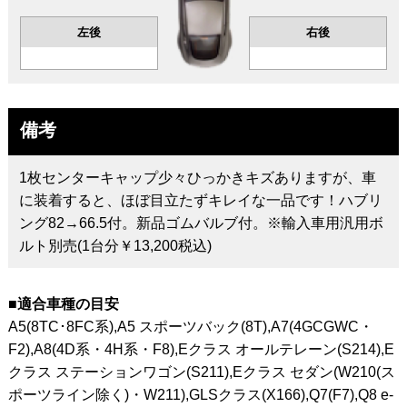
左後
右後
備考
1枚センターキャップ少々ひっかきキズありますが、車
に装着すると、ほぼ目立たずキレイな一品です！ハブリ
ング82→66.5付。新品ゴムバルブ付。※輸入車用汎用ボ
ルト別売(1台分￥13,200税込)
■適合車種の目安
A5(8TC･8FC系),A5 スポーツバック(8T),A7(4GCGWC・
F2),A8(4D系・4H系・F8),Eクラス オールテレーン(S214),E
クラス ステーションワゴン(S211),Eクラス セダン(W210(ス
ポーツライン除く)・W211),GLSクラス(X166),Q7(F7),Q8 e-