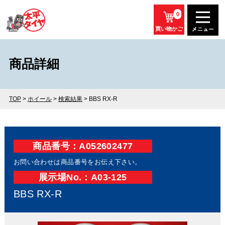
0
買い物かご
商品詳細
TOP
>
ホイール
>
検索結果
> BBS RX-R
商品番号：A052602477
お問い合わせは商品番号をお伝え下さい。
展⽰場No.：A03-125
BBS RX-R