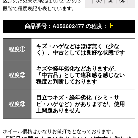
区別のため未洗浄品は ① ② ③ の３
段階で程度表記を表しています。
商品番号：A052602477 の程度：
上
キズ・ハゲなどはほぼ無く（少な
程度①
く）、中古としては良好な状態です
キズや経年劣化などありますが、
程度②
「中古品」として違和感を感じない
程度と判断しております
目立つキズ・経年劣化（シミ・サ
程度③
ビ・ハゲなど）がありますが、使用
上問題ありません
ホイール価格はかなりお値打ちとなっております。