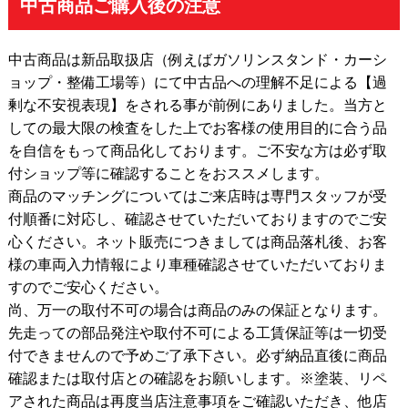
中古商品ご購入後の注意
中古商品は新品取扱店（例えばガソリンスタンド・カーシ
ョップ・整備工場等）にて中古品への理解不足による【過
剰な不安視表現】をされる事が前例にありました。当方と
しての最大限の検査をした上でお客様の使用目的に合う品
を自信をもって商品化しております。ご不安な方は必ず取
付ショップ等に確認することをおススメします。
商品のマッチングについてはご来店時は専門スタッフが受
付順番に対応し、確認させていただいておりますのでご安
心ください。ネット販売につきましては商品落札後、お客
様の車両入力情報により車種確認させていただいておりま
すのでご安心ください。
尚、万一の取付不可の場合は商品のみの保証となります。
先走っての部品発注や取付不可による工賃保証等は一切受
付できませんので予めご了承下さい。必ず納品直後に商品
確認または取付店との確認をお願いします。※塗装、リペ
アされた商品は再度当店注意事項をご確認いただき、他店