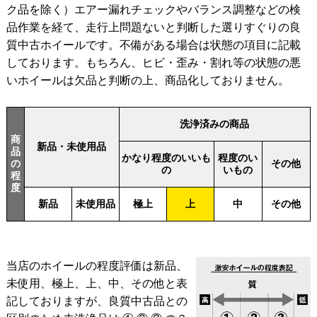
ク品を除く）エアー漏れチェックやバランス調整などの検
品作業を経て、走行上問題ないと判断した選りすぐりの良
質中古ホイールです。不備がある場合は状態の項目に記載
しております。もちろん、ヒビ・歪み・割れ等の状態の悪
いホイールは欠品と判断の上、商品化しておりません。
洗浄済みの商品
商
新品・未使用品
品
かなり程度のいいも
程度のい
の
その他
の
いもの
程
度
新品
未使用品
極上
上
中
その他
当店のホイールの程度評価は新品、
未使用、極上、上、中、その他と表
記しておりますが、良質中古品との