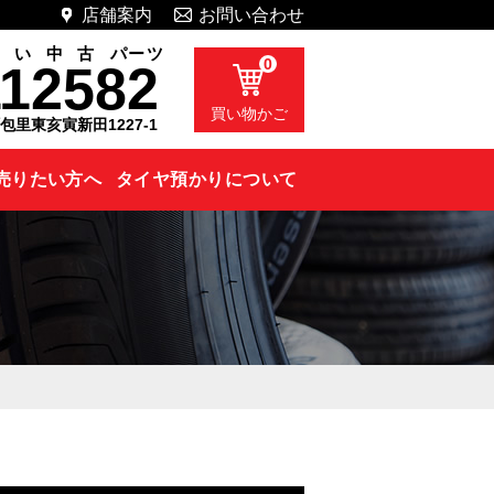
店舗案内
お問い合わせ
い
い
中
古
パーツ
0
112582
買い物かご
町包里東亥寅新田1227-1
売りたい方へ
タイヤ預かりについて