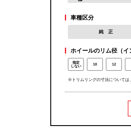
車種区分
純 正
ホイールのリム径（イ
指定
10
12
しない
※トリムリングの寸法については